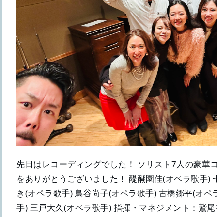
先日はレコーディングでした！ ソリスト7人の豪華
をありがとうございました！ 醍醐園佳(オペラ歌手) 七
き(オペラ歌手) 鳥谷尚子(オペラ歌手) 古橋郷平(オペ
手) 三戸大久(オペラ歌手) 指揮・マネジメント：鷲尾裕