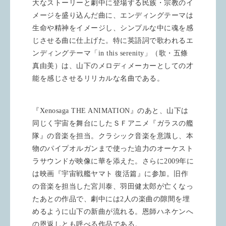
大なストーリーと劇中に登場する民族・宗教のイ
メージを盛り込んだ曲に、エンディングテーマは
生命や精神をイメージし、シンプルな中に魂を感
じさせる曲に仕上げた。特に英語詞で歌われるエ
ンディングテーマ「
in this serenity
」（歌・五條
真由美）は、山下のメロディメーカーとしての才
能を感じさせるリリカルな名曲である。
『
Xenosaga THE ANIMATION
』のあと、山下は
同じく宇宙を舞台にしたＳＦアニメ『ガラスの艦
隊』の音楽を担当。クラシック音楽を意識し、本
物のパイプオルガンまで使った迫力のオーケスト
ラサウンドが映像に華を添えた。さらに
2009
年に
は映画『宇宙戦艦ヤマト 復活篇』に参加。旧作
の音楽を担当した宮川泰、羽田健太郎が亡くなっ
たあとの作品で、劇中には
2
人の楽曲の隙間を埋
めるように山下の新曲が流れる。恩師ハネケンへ
の恩返しとも呼べる作品である。