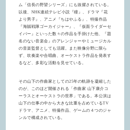
ム「信長の野望シリーズ」にも抜擢されている。
以後、NHK連続テレビ小説『瞳』、ドラマ『花
より男子』、アニメ『ちはやふる』、特撮作品
『海賊戦隊ゴーカイジャー』、『仮面ライダーセ
イバー』といった数々の作品を手掛けた他、『題
名のない音楽会』のアレンジャーやミュージカル
の音楽監督としても活躍。また映像分野に限ら
ず、吹奏楽や合唱曲、オーケストラ作品を発表す
るなど、多彩な活動を見せている。
その山下の作曲家としての25年の軌跡を凝縮した
のが、このほど開催される「作曲家 山下康介コ
ーラスとオーケストラの世界」である。本公演は
山下の仕事の中から大きな比重を占めているTV
ドラマ、アニメ、特撮作品、ゲームの４つのジャ
ンルで構成されている。