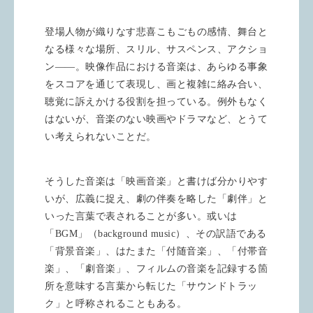
登場人物が織りなす悲喜こもごもの感情、舞台と
なる様々な場所、スリル、サスペンス、アクショ
ン――。映像作品における音楽は、あらゆる事象
をスコアを通じて表現し、画と複雑に絡み合い、
聴覚に訴えかける役割を担っている。例外もなく
はないが、音楽のない映画やドラマなど、とうて
い考えられないことだ。
そうした音楽は「映画音楽」と書けば分かりやす
いが、広義に捉え、劇の伴奏を略した「劇伴」と
いった言葉で表されることが多い。或いは
「BGM」（background music）、その訳語である
「背景音楽」、はたまた「付随音楽」、「付帯音
楽」、「劇音楽」、フィルムの音楽を記録する箇
所を意味する言葉から転じた「サウンドトラッ
ク」と呼称されることもある。