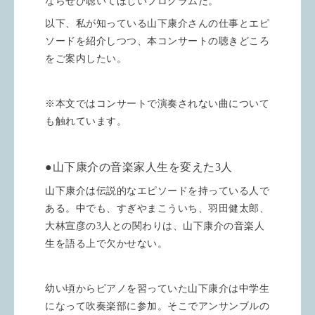
ならぜひ聴いてほしいプログラムだ。
以下、私が知っている山下康介さんの仕事とエピ
ソードを紹介しつつ、本コンサートの聴きどころ
をご案内したい。
※本文ではコンサートで演奏されない曲について
も触れています。
●山下康介の音楽家人生を変えた
3
人
山下康介は伝説的なエピソードを持っている人で
ある。中でも、すぎやまこういち、羽田健太郎、
大林宣彦の
3
人との関わりは、山下康介の音楽人
生を語る上で欠かせない。
幼い頃からピアノを習っていた山下康介は中学生
になって吹奏楽部に参加。そこでアンサンブルの