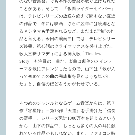
のない音楽会』でも本作の音楽が取り上げられた
ことがある。そして、『仮面ライダーセイバー』
は、テレビシリーズの放送を終えて間もない直近
の作品で、冬には映画、さらに翌年には続編とな
るＶシネマも予定されるなど、まだまだ“旬”の作
品と言える。今回の演奏曲目では、テレビシリー
ズ終盤、第45話のクライマックスを盛り上げた、
歌人三昧サマディによる挿入歌「Timeless
Story」も注目の一曲だ。楽曲は劇伴のメインテ
ーマを歌にアレンジしたもので、山下は「歌が入
って初めてこの曲の完成形を見たような気がし
た」と、自信のほどをうかがわせている。
４つめのジャンルとなるゲーム音楽からは、第７
作『将星録』～第13作『天道』を手掛けた「信長
の野望」。シリーズ累計1000万本を超えるという
から、山下の作品中、もっとも多くの人の耳に触
れている作品かもしれない。また、ファミコン時