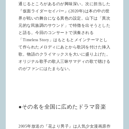
通じるところがあるのが興味深い。次に担当した
『仮面ライダーセイバー』
(2020
年
)
は本の中の世
界が戦いの舞台になる異色の設定。山下は「異次
元的な民族調のサウンド」で特徴を出そうとした
と語る。今回のコンサートで演奏される
「
Timeless Story
」はもともとメインテーマとし
て作られたメロディにあとから歌詞を付けた挿入
歌。物語のクライマックスを大いに盛り上げた。
オリジナル歌手の歌人三昧サマディの歌で聴ける
のがファンにはたまらない。
●その名を全国に広めたドラマ音楽
2005
年放送の『花より男子』は人気少女漫画原作