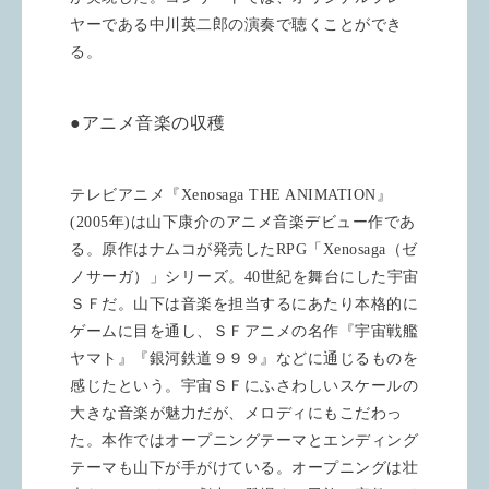
ヤーである中川英二郎の演奏で聴くことができ
る。
●アニメ音楽の収穫
テレビアニメ『
Xenosaga THE ANIMATION
』
(2005
年
)
は山下康介のアニメ音楽デビュー作であ
る。原作はナムコが発売した
RPG
「
Xenosaga
（ゼ
ノサーガ）」シリーズ。
40
世紀を舞台にした宇宙
ＳＦだ。山下は音楽を担当するにあたり本格的に
ゲームに目を通し、ＳＦアニメの名作『宇宙戦艦
ヤマト』『銀河鉄道９９９』などに通じるものを
感じたという。宇宙ＳＦにふさわしいスケールの
大きな音楽が魅力だが、メロディにもこだわっ
た。本作ではオープニングテーマとエンディング
テーマも山下が手がけている。オープニングは壮