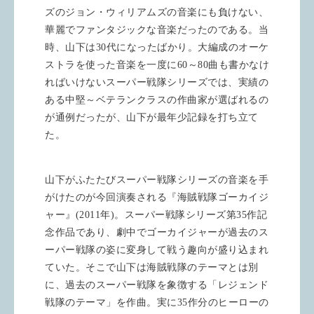
ズのジョン・ウィリアムズの音楽にも負けない、
華麗でファンタジックな音楽だったのである。当
時、山下は
30
代になったばかり。大編成のオーケ
ストラを使った音楽を一度に
60
～
80
曲も書かなけ
ればいけないスーパー戦隊シリーズでは、実績の
ある中堅～ベテランクラスの作曲家が選ばれるの
が通例だったが、山下が最年少記録を打ち立て
た。
山下がふたたびスーパー戦隊シリーズの音楽を手
がけたのが今回演奏される『海賊戦隊ゴーカイジ
ャー』
(2011
年
)
。スーパー戦隊シリーズ第
35
作記
念作品であり、劇中でゴーカイジャーが過去のス
ーパー戦隊の姿に変身して戦う趣向が盛り込まれ
ていた。そこで山下は海賊戦隊のテーマとは別
に、過去のスーパー戦隊を象徴する「レジェンド
戦隊のテーマ」を作曲。実に
35
作分のヒーローの