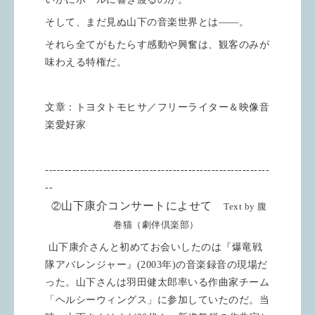
そして、まだ見ぬ山下の音楽世界とは――。
それら全てがもたらす感動や興奮は、観客のみが
味わえる特権だ。
文章：トヨタトモヒサ／フリーライター＆映像音
楽愛好家
----------------------------------------------------------
--
山下康介コンサートによせて
②
Text by 腹
巻猫（劇伴倶楽部）
山下康介さんと初めてお会いしたのは『爆竜戦
隊アバレンジャー』
(2003
年
)
の音楽録音の現場だ
った。山下さんは羽田健太郎率いる作曲家チーム
「ヘルシーウィングス」に参加していたのだ。当