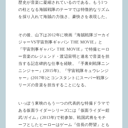
歴史が音楽に凝縮されているのである。もう
1
つ
の柱となる海賊戦隊のテーマでは特徴的なリズム
を採り入れて海賊の力強さ、豪快さを表現した。
その後、山下は
2012
年に映画『海賊戦隊ゴーカイ
ジャー
VS
宇宙刑事ギャバン
THE MOVIE
』と
『宇宙刑事ギャバン
THE MOVIE
』で特撮ヒーロ
ー音楽のレジェンド・渡辺宙明と連名で音楽を担
当する記念碑的な仕事を経験。『手裏剣戦隊ニン
ニンジャー』
(2015
年
)
、『宇宙戦隊キュウレンジ
ャー』
(2017
年
)
とコンスタントにスーパー戦隊シ
リーズの音楽を担当することになる。
いっぽう東映のもう一つの代表的な特撮ドラマで
ある仮面ライダーシリーズには『仮面ライダー鎧
武
/
ガイム』
(2013
年
)
で初参加。戦国武将をモチ
ーフとしたヒーローはゲーム『信長の野望』とも