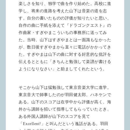
楽しさを知り、独学で曲を作り始めた。高校に進
学し、将来の進路を考えた山下は音楽の道を志
す。自分の書いたものの評価が知りたいと思い、
自作の曲に手紙を添えて『ドラゴンクエスト』の
作曲家・すぎやまこういちの事務所に送ってみ
た。当時、山下はすぎやまとは一面識もなかった
が、数日後すぎやまから直々に電話がかかってき
た。すぎやまは山下の曲に対する好意的な批評を
伝えるとともに「きちんと勉強して楽譜が書ける
ようになりなさい」と励ましてくれたという。
そこから山下は猛勉強して東京音楽大学に進学。
東京音大で師事したのが羽田健太郎、ハネケンで
ある。山下のスコアは在学中から評価が高く、海
外から講師を招いて指導してもらっていたとき、
ある外国人講師が山下のスコアを見て
「
Excellent!
」と叫んだという逸話がある。羽田