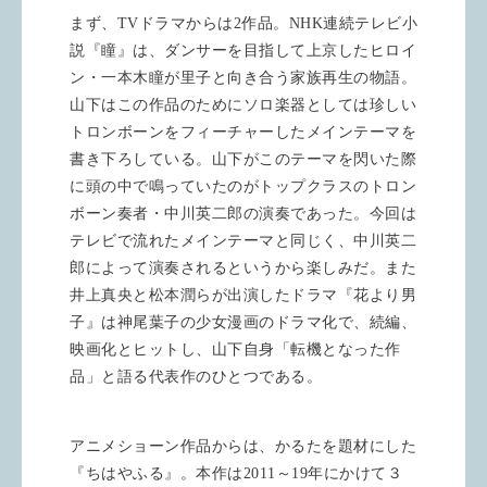
まず、TVドラマからは2作品。NHK連続テレビ小
説『瞳』は、ダンサーを目指して上京したヒロイ
ン・一本木瞳が里子と向き合う家族再生の物語。
山下はこの作品のためにソロ楽器としては珍しい
トロンボーンをフィーチャーしたメインテーマを
書き下ろしている。山下がこのテーマを閃いた際
に頭の中で鳴っていたのがトップクラスのトロン
ボーン奏者・中川英二郎の演奏であった。今回は
テレビで流れたメインテーマと同じく、中川英二
郎によって演奏されるというから楽しみだ。また
井上真央と松本潤らが出演したドラマ『花より男
子』は神尾葉子の少女漫画のドラマ化で、続編、
映画化とヒットし、山下自身「転機となった作
品」と語る代表作のひとつである。
アニメショーン作品からは、かるたを題材にした
『ちはやふる』。本作は2011～19年にかけて３