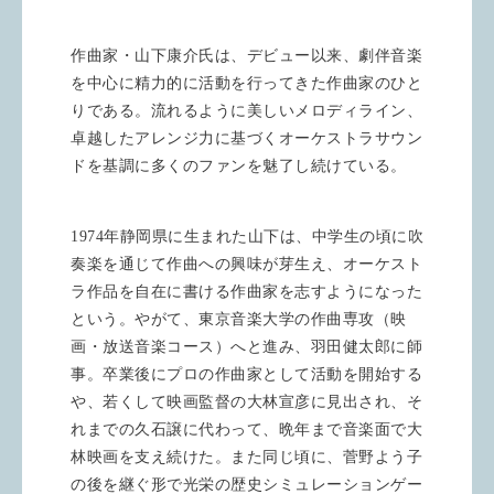
作曲家・山下康介氏は、デビュー以来、劇伴音楽
を中心に精力的に活動を行ってきた作曲家のひと
りである。流れるように美しいメロディライン、
卓越したアレンジ力に基づくオーケストラサウン
ドを基調に多くのファンを魅了し続けている。
1974年静岡県に生まれた山下は、中学生の頃に吹
奏楽を通じて作曲への興味が芽生え、オーケスト
ラ作品を自在に書ける作曲家を志すようになった
という。やがて、東京音楽大学の作曲専攻（映
画・放送音楽コース）へと進み、羽田健太郎に師
事。卒業後にプロの作曲家として活動を開始する
や、若くして映画監督の大林宣彦に見出され、そ
れまでの久石譲に代わって、晩年まで音楽面で大
林映画を支え続けた。また同じ頃に、菅野よう子
の後を継ぐ形で光栄の歴史シミュレーションゲー