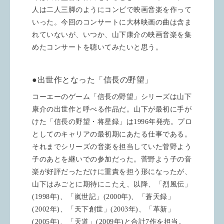
人は二人三脚のようにコンビで映画音楽を作って
いった。今回のコンサートに大林映画の曲は含ま
れていないが、いつか、山下康介の映画音楽を集
めたコンサートを聴いてみたいと思う。
●出世作となった「信長の野望」
コーエーのゲーム「信長の野望」シリーズは山下
康介の出世作と呼べる作品だ。山下が最初に手が
けた「信長の野望・将星録」は
1996
年発売。プロ
としてのキャリアの最初期にあたる仕事である。
それまでシリーズの音楽を担当していた菅野よう
子のあとを継いでの参加だった。菅野よう子の音
楽が好評だっただけに重責を担う形になったが、
山下はみごとに期待にこたえ、以降、「烈風伝」
(1998
年
)
、「嵐世記」
(2000
年
)
、「蒼天録」
(2002
年
)
、「天下創世」
(2003
年
)
、「革新」
(2005
年
)
、「天道」
(2009
年
)
と合計
7
作を担当。