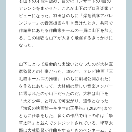
も山下の才能を認め、自分のコンサートの
1
曲の
アレンジをまかせた。これが山下のプロ音楽家デ
ビューになった。羽田はのちに『爆竜戦隊アバレ
ンジャー』の音楽担当を引き受けたとき、共同で
作編曲にあたる作曲家チームの一員に山下を加え
る。この経験も山下が大きく飛躍するきっかけに
なった。
山下にとって運命的な出逢いとなったのが大林宣
彦監督との仕事だった。
1996
年、テレビ映画『三
毛猫ホームズの推理』（のちに劇場公開された）
を作るにあたって、大林組の新しい音楽メンバー
に選ばれたのが山下だったのだ。大林は山下を
「天才少年」と呼んで可愛がり、遺作となった
『海辺の映画館
―
キネマの玉手箱』
(2020
年
)
まで
ともに仕事をした。多くの作品で山下の名は「學
草太郎」と並んでクレジットされている。學草太
郎は大林監督が作曲をするときのペンネーム。
2