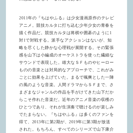
2011
年の『ちはやふる』は少女漫画原作のテレビ
アニメ。競技カルタに打ち込む少年少女の青春を
描く作品だ。競技カルタは将棋や囲碁のように
1
対
1
で対戦する。派手なアクションはないが、知
略を尽くした静かな心理戦が展開する。その緊張
感を山下は小編成のオーケストラを使った繊細な
サウンドで表現した。雄大なＳＦものやヒーロー
ものの音楽とは対局的なアプローチで、これがみ
ごとに効果を上げていた。まるで颯爽とした一陣
の風のような音楽。人間ドラマからＳＦまで、さ
まざまなジャンルの作品を手がけてきた山下だか
らこそ作れた音楽だ。近年のアニメ音楽の収穫の
ひとつであり、それが生演奏で聴けるのが楽しみ
でたまらない。『ちはやふる』は多くのファンを
得て、
2013
年に第
2
期が、
2019
年に第
3
期が放送
された。もちろん、すべてのシリーズで山下康介