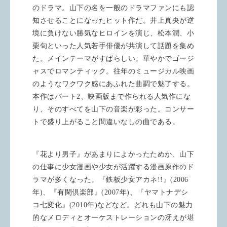
のドラマ。山下の名を一般のドラマファンにも認
知させることになったヒット作だ。井上真央が逆
境に負けない勝気なヒロインを演じ、松本潤、小
栗旬といった人気若手俳優が共演して話題を集め
た。メインテーマがすばらしい。華やかでゴージ
ャスでロマンティック。往年のミュージカル映画
のようなワクワク感にあふれた曲調で魅了する。
本作はパート
2
、映画版まで作られる人気作にな
り、そのすべてを山下の音楽が彩った。コンサー
トで盛り上がること間違いなしの曲である。
『花より男子』があまりによかったためか、山下
の仕事に少女漫画や少女が活躍する漫画原作のド
ラマが多くなった。『鉄板少女アカネ
!!
』
(2006
年
)
、『有閑倶楽部』
(2007
年
)
、『ヤマトナデシ
コ七変化』
(2010
年
)
などなど。どれも山下の魅力
的なメロディとオーケストレーションの冴えが堪