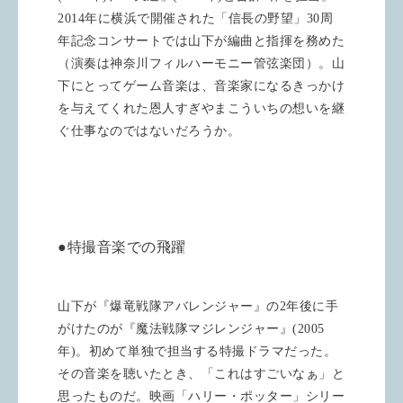
2014
年に横浜で開催された「信長の野望」
30
周
年記念コンサートでは山下が編曲と指揮を務めた
（演奏は神奈川フィルハーモニー管弦楽団）。山
下にとってゲーム音楽は、音楽家になるきっかけ
を与えてくれた恩人すぎやまこういちの想いを継
ぐ仕事なのではないだろうか。
●特撮音楽での飛躍
山下が『爆竜戦隊アバレンジャー』の
2
年後に手
がけたのが『魔法戦隊マジレンジャー』
(2005
年
)
。初めて単独で担当する特撮ドラマだった。
その音楽を聴いたとき、「これはすごいなぁ」と
思ったものだ。映画「ハリー・ポッター」シリー