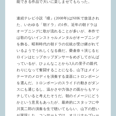
能できる作品で大いに楽しませてもらった。
連続テレビ小説『瞳』
(2008
年
)
は
NHK
で放送され
た、いわゆる「朝ドラ」の
1
作。近年の朝ドラは
オープニングに歌が流れることが多いが、本作で
は歌のないインストゥルメンタルがオープニング
を飾る。昭和時代の朝ドラの伝統が受け継がれて
いるようでうれしくなる曲だ。榮倉奈々演じるヒ
ロインはヒップホップダンサーをめざしてがんば
っているが、ひょんなことから
3
人の里子の親代
わりになって奮闘することになる。山下はメイン
テーマのメロディを演奏する楽器にトロンボーン
を選んだ。トロンボーンのスライドの動きがダン
スにも通じるし、温かさや力強さの面からもマッ
チしていると考えたそうだ。朝のイメージにどう
かという意見もあったが、最終的にスタッフに中
川英二郎の演奏を生で聴いてもらい、山下の想い
が実現した。コンサートでは、オリジナルプレー