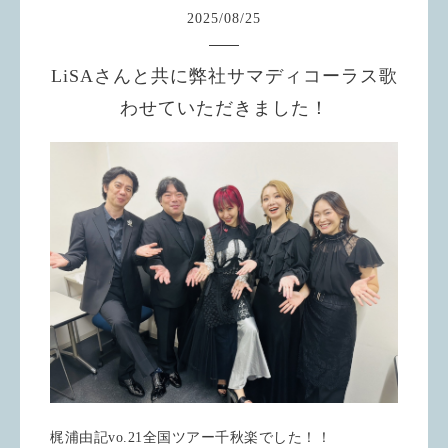
2025
/
08
/
25
LiSAさんと共に弊社サマディコーラス歌
わせていただきました！
梶浦由記vo.21全国ツアー千秋楽でした！！