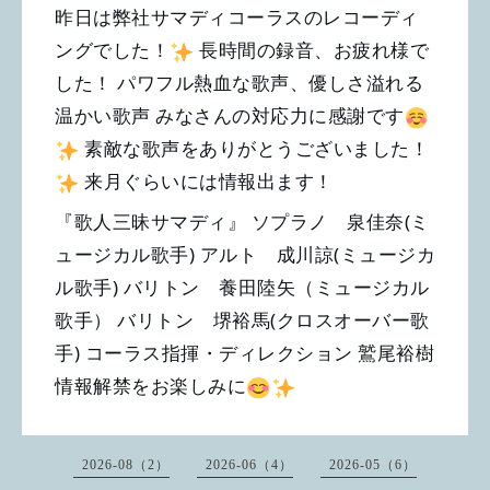
昨日は弊社サマディコーラスのレコーディ
ングでした！
長時間の録音、お疲れ様で
した！ パワフル熱血な歌声、優しさ溢れる
温かい歌声 みなさんの対応力に感謝です
素敵な歌声をありがとうございました！
来月ぐらいには情報出ます！
『歌人三昧サマディ』 ソプラノ 泉佳奈(ミ
ュージカル歌手) アルト 成川諒(ミュージカ
ル歌手) バリトン 養田陸矢（ミュージカル
歌手） バリトン 堺裕馬(クロスオーバー歌
手) コーラス指揮・ディレクション 鷲尾裕樹
情報解禁をお楽しみに
2026-08（2）
2026-06（4）
2026-05（6）