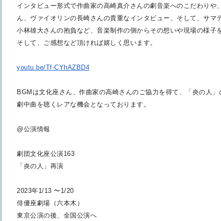
インタビュー形式で作曲家の高崎真介さんの劇音楽へのこだわりや
ん、ヴァイオリンの長崎さんの貴
重なインタビュー、そして、サマ
小林雄大さんの抱負など、音楽制作の側からその想いや現場の様子
そして、ご感想など頂ければ嬉しく思います。
youtu.be/Tf-CYhAZBD4
BGMは文化座さん、作曲家の高崎さんのご協力を得て、「炎の人
」
劇中曲を聴くレアな機会となっ
ております。
@公演情報
劇団文化座公演163
「炎の人」再演
2023年1/13 〜1/20
俳優座劇場（六本木）
東京公演の後、全国公演へ