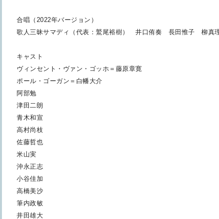
合唱（2022年バージョン）
歌人三昧サマディ（代表：鷲尾裕樹） 井口侑奏 長田惟子 柳真
キャスト
ヴィンセント・ヴァン・ゴッホ＝藤原章寛
ポール・ゴーガン＝白幡大介
阿部勉
津田二朗
青木和宣
高村尚枝
佐藤哲也
米山実
沖永正志
小谷佳加
高橋美沙
筆内政敏
井田雄大