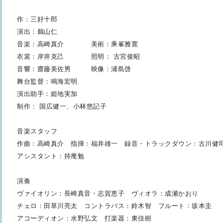
作：三好十郎
演出：鵜山仁
音楽：高崎真介 美術：乘峯雅寛
衣裳：岸井克己 照明： 古宮俊昭
音響：齋藤美佐男 映像：浦島啓
舞台監督：鳴海宏明
演出助手：姫地実加
制作： 国広健一、小林悠記子
音楽スタッフ
作曲：高崎真介 指揮：福井雄一 録音・トラックダウン：古川健
アシスタント：持麾勉
演奏
ヴァイオリン：長崎真音・志賀恵子 ヴィオラ：成瀬かおり
チェロ：田草川亮太 コントラバス：鈴木智 フルート：坂本圭
アコーディオン：水野弘文 打楽器：東佳樹