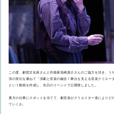
この度、劇団文化座さんと作曲家高崎真介さんのご協力を頂き、う
演の宣伝を兼ねて「演劇と音楽
の融合 / 舞台を支える音楽クリエー
という動画を作成し、先日のイベントで公
開致しました。
裏方の仕事にスポットを当てて、劇音楽がクリエイター達によりど
ていくか。